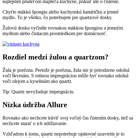
najlepším priateľom majiteľa kuchyne, pokiaľ ide o čistenie.
Chyťte mäkkú špongiu alebo kuchynskú handričku a jemné
mydlo. To je všetko, čo potrebujete pre quartzové dosky.
Žulovú dosku vyčistíte rovnakou mäkkou špongiou a jemným
mydlom alebo čistiacim prostriedkom pre domácnosť.
Rozdiel medzi žulou a quartzom?
Žula je porézna. Pretože je porézna, žula nie je prirodzene odolná
voči škvrnám. S rutinou impregnáciou môže byť rovnako odolná
voči olejom a kyselinám ako quartz.
Tip: Quartz nevyžaduje impregnáciu.
Nízka údržba Allure
Rovnako ako nechcete tráviť svoj voľný čas čistením dosky, tiež sa
nechcete starať o ich udržiavanie.
Vzhľadom k tomu, quartz nepotrebuje opätovné uzavretie je to