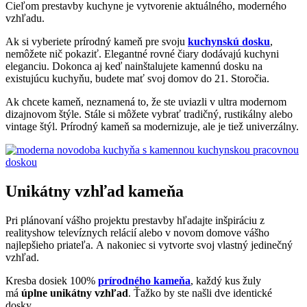
Cieľom prestavby kuchyne je vytvorenie aktuálného, ​​moderného
vzhľadu.
Ak si vyberiete prírodný kameň pre svoju
kuchynskú dosku
,
nemôžete nič pokaziť. Elegantné rovné čiary dodávajú kuchyni
eleganciu. Dokonca aj keď nainštalujete kamennú dosku na
existujúcu kuchyňu, budete mať svoj domov do 21. Storočia.
Ak chcete kameň, neznamená to, že ste uviazli v ultra modernom
dizajnovom štýle. Stále si môžete vybrať tradičný, rustikálny alebo
vintage štýl. Prírodný kameň sa modernizuje, ale je tiež univerzálny.
Unikátny vzhľad kameňa
Pri plánovaní vášho projektu prestavby hľadajte inšpiráciu z
realityshow televíznych relácií alebo v novom domove vášho
najlepšieho priateľa. A nakoniec si vytvorte svoj vlastný jedinečný
vzhľad.
Kresba dosiek 100%
prírodného kameňa
, každý kus žuly
má
úplne unikátny vzhľad
. Ťažko by ste našli dve identické
dosky.