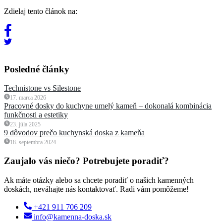
Zdielaj tento článok na:
Posledné články
Technistone vs Silestone
17. marca 2026
Pracovné dosky do kuchyne umelý kameň – dokonalá kombinácia
funkčnosti a estetiky
23. júla 2025
9 dôvodov prečo kuchynská doska z kameňa
18. septembra 2024
Zaujalo vás niečo? Potrebujete poradiť?
Ak máte otázky alebo sa chcete poradiť o našich kamenných
doskách, neváhajte nás kontaktovať. Radi vám pomôžeme!
+421 911 706 209
info@kamenna-doska.sk