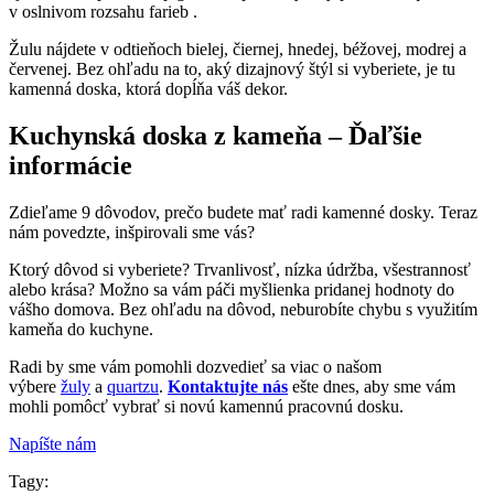
v oslnivom rozsahu farieb .
Žulu nájdete v odtieňoch bielej, čiernej, hnedej, béžovej, modrej a
červenej. Bez ohľadu na to, aký dizajnový štýl si vyberiete, je tu
kamenná doska, ktorá dopĺňa váš dekor.
Kuchynská doska z kameňa – Ďaľšie
informácie
Zdieľame 9 dôvodov, prečo budete mať radi kamenné dosky. Teraz
nám povedzte, inšpirovali sme vás?
Ktorý dôvod si vyberiete? Trvanlivosť, nízka údržba, všestrannosť
alebo krása? Možno sa vám páči myšlienka pridanej hodnoty do
vášho domova. Bez ohľadu na dôvod, neburobíte chybu s využitím
kameňa do kuchyne.
Radi by sme vám pomohli dozvedieť sa viac o našom
výbere
žuly
a
quartzu
.
Kontaktujte nás
ešte dnes, aby sme vám
mohli pomôcť vybrať si novú kamennú pracovnú dosku.
Napíšte nám
Tagy: