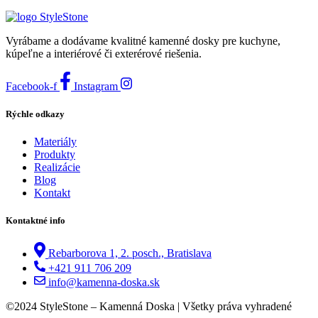
Vyrábame a dodávame kvalitné kamenné dosky pre kuchyne,
kúpeľne a interiérové či exterérové riešenia.
Facebook-f
Instagram
Rýchle odkazy
Materiály
Produkty
Realizácie
Blog
Kontakt
Kontaktné info
Rebarborova 1, 2. posch., Bratislava
+421 911 706 209
info@kamenna-doska.sk
©2024 StyleStone – Kamenná Doska | Všetky práva vyhradené