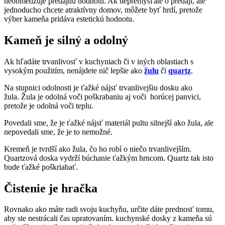
neobmedzuje predajnú hodnotu. Ak nepremýšľate o predaji, ale
jednoducho chcete atraktívny domov, môžete byť hrdí, pretože
výber kameňa pridáva estetickú hodnotu.
Kameň je silný a odolný
Ak hľadáte trvanlivosť v kuchyniach či v iných oblastiach s
vysokým použitím, nenájdete nič lepšie ako
žulu
či
quartz
.
Na stupnici odolnosti je ťažké nájsť trvanlivejšiu dosku ako
žula. Žula je odolná voči poškrabaniu aj voči horúcej panvici,
pretože je odolná voči teplu.
Povedali sme, že je ťažké nájsť materiál pultu silnejší ako žula, ale
nepovedali sme, že je to nemožné.
Kremeň je tvrdší ako žula, čo ho robí o niečo trvanlivejším.
Quartzová doska vydrží búchanie ťažkým hrncom. Quartz tak isto
bude ťažké poškriabať.
Čistenie je hračka
Rovnako ako máte radi svoju kuchyňu, určite dáte prednosť tomu,
aby ste nestrácali čas upratovaním. kuchynské dosky z kameňa sú