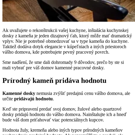
Ak uvažujete o rekonštrukcii vašej kuchyne, inštalácia kuchynskej
dosky z kameňa je jeden dizajnový ťah, ktorý môže mať dramatický
vplyv. Nie je potrebné obmedzovať sa v type kameňa do kuchyne.
Taktiež dodáva dotyk elegancie v kúpeľniach a iných priestoroch
vášho domova, kde potrebujete pevný pracovný povrch.
Sme nadšení, že sme dali dohromady 9 dôvodov, prečo by ste si
mali vybrať pre váš domov kamenné pracovné dosky.
Prírodný kameň pridáva hodnotu
Kamenné dosky
nemusia zvýšiť predajnú cenu vášho domova, ale
určite
pridávajú hodnotu
.
Keď ste pripravení predať svoj domov, žulové alebo quartzové
dosky pridajú hodnotu do vášho domova. Nainštalujte ich a hneď
bude váš dom priťahovať viac potenciálnych kupcov.
Hodnota žuly, kremeňa alebo iných typov prírodných kameňov