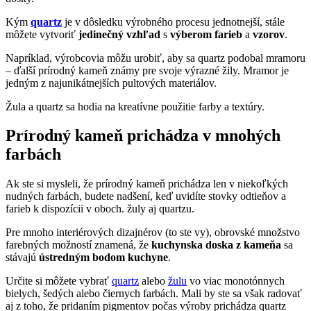
Kým
quartz
je v dôsledku výrobného procesu jednotnejší, stále
môžete vytvoriť
jedinečný vzhľad
s
výberom farieb
a
vzorov
.
Napríklad, výrobcovia môžu urobiť, aby sa quartz podobal mramoru
– ďalší prírodný kameň známy pre svoje výrazné žily. Mramor je
jedným z najunikátnejších pultových materiálov.
Žula a quartz sa hodia na kreatívne použitie farby a textúry.
Prírodný kameň prichádza v mnohých
farbách
Ak ste si mysleli, že prírodný kameň prichádza len v niekoľkých
nudných farbách, budete nadšení, keď uvidíte stovky odtieňov a
farieb k dispozícii v oboch. žuly aj quartzu.
Pre mnoho interiérových dizajnérov (to ste vy), obrovské množstvo
farebných možností znamená, že
kuchynska doska z kameňa
sa
stávajú
ústredným bodom kuchyne
.
Určite si môžete vybrať
quartz
alebo
žulu
vo viac monotónnych
bielych, šedých alebo čiernych farbách. Mali by ste sa však radovať
aj z toho, že pridaním pigmentov počas výroby prichádza quartz