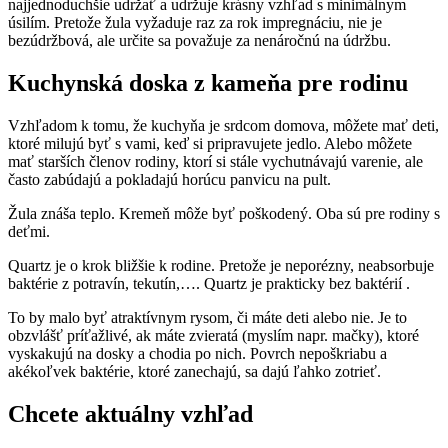
najjednoduchšie udržať a udržuje krásny vzhľad s minimálnym
úsilím. Pretože žula vyžaduje raz za rok impregnáciu, nie je
bezúdržbová, ale určite sa považuje za nenáročnú na údržbu.
Kuchynská doska z kameňa pre rodinu
Vzhľadom k tomu, že kuchyňa je srdcom domova, môžete mať deti,
ktoré milujú byť s vami, keď si pripravujete jedlo. Alebo môžete
mať starších členov rodiny, ktorí si stále vychutnávajú varenie, ale
často zabúdajú a pokladajú horúcu panvicu na pult.
Žula znáša teplo. Kremeň môže byť poškodený. Oba sú pre rodiny s
deťmi.
Quartz je o krok bližšie k rodine. Pretože je neporézny, neabsorbuje
baktérie z potravín, tekutín,…. Quartz je prakticky bez baktérií .
To by malo byť atraktívnym rysom, či máte deti alebo nie. Je to
obzvlášť príťažlivé, ak máte zvieratá (myslím napr. mačky), ktoré
vyskakujú na dosky a chodia po nich. Povrch nepoškriabu a
akékoľvek baktérie, ktoré zanechajú, sa dajú ľahko zotrieť.
Chcete aktuálny vzhľad