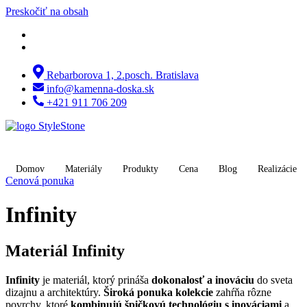
Preskočiť na obsah
Rebarborova 1, 2.posch. Bratislava
info@kamenna-doska.sk
+421 911 706 209
Domov
Materiály
Produkty
Cena
Blog
Realizácie
Cenová ponuka
Infinity
Materiál Infinity
Infinity
je materiál, ktorý prináša
dokonalosť a inováciu
do sveta
dizajnu a architektúry.
Široká ponuka kolekcie
zahŕňa rôzne
povrchy, ktoré
kombinujú špičkovú technológiu s inováciami
a