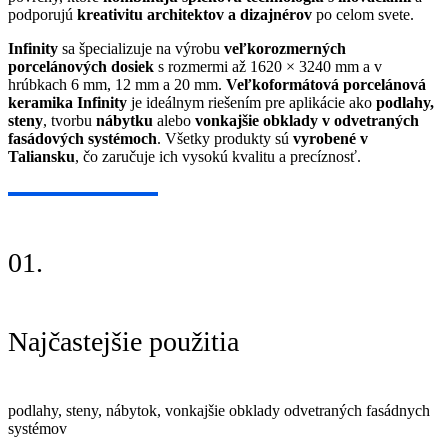
podporujú
kreativitu architektov a dizajnérov
po celom svete.
Infinity
sa špecializuje na výrobu
veľkorozmerných
porcelánových dosiek
s rozmermi až 1620 × 3240 mm a v
hrúbkach 6 mm, 12 mm a 20 mm.
Veľkoformátová porcelánová
keramika Infinity
je ideálnym riešením pre aplikácie ako
podlahy,
steny
, tvorbu
nábytku
alebo
vonkajšie obklady v odvetraných
fasádových systémoch
. Všetky produkty sú
vyrobené v
Taliansku
, čo zaručuje ich vysokú kvalitu a precíznosť.
01.
Najčastejšie použitia
podlahy, steny, nábytok, vonkajšie obklady odvetraných fasádnych
systémov