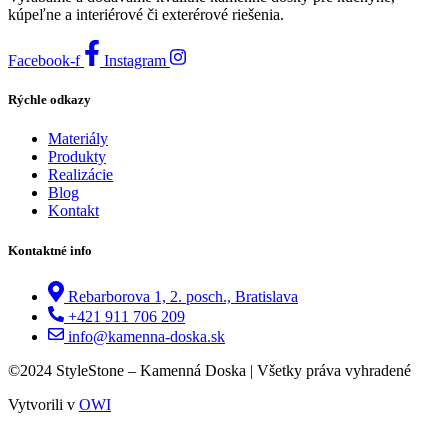
kúpeľne a interiérové či exterérové riešenia.
Facebook-f
Instagram
Rýchle odkazy
Materiály
Produkty
Realizácie
Blog
Kontakt
Kontaktné info
Rebarborova 1, 2. posch., Bratislava
+421 911 706 209
info@kamenna-doska.sk
©2024 StyleStone – Kamenná Doska | Všetky práva vyhradené
Vytvorili v
OWI