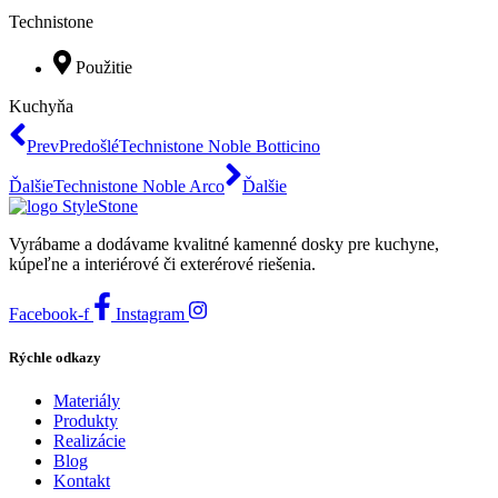
Technistone
Použitie
Kuchyňa
Prev
Predošlé
Technistone Noble Botticino
Ďalšie
Technistone Noble Arco
Ďalšie
Vyrábame a dodávame kvalitné kamenné dosky pre kuchyne,
kúpeľne a interiérové či exterérové riešenia.
Facebook-f
Instagram
Rýchle odkazy
Materiály
Produkty
Realizácie
Blog
Kontakt