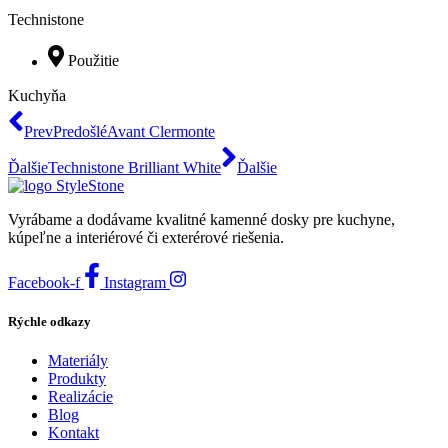
Technistone
Použitie
Kuchyňa
Prev
Predošlé
Avant Clermonte
Ďalšie
Technistone Brilliant White
Ďalšie
Vyrábame a dodávame kvalitné kamenné dosky pre kuchyne,
kúpeľne a interiérové či exterérové riešenia.
Facebook-f
Instagram
Rýchle odkazy
Materiály
Produkty
Realizácie
Blog
Kontakt