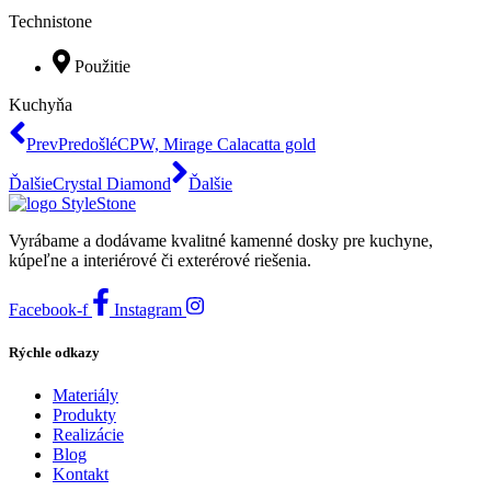
Technistone
Použitie
Kuchyňa
Prev
Predošlé
CPW, Mirage Calacatta gold
Ďalšie
Crystal Diamond
Ďalšie
Vyrábame a dodávame kvalitné kamenné dosky pre kuchyne,
kúpeľne a interiérové či exterérové riešenia.
Facebook-f
Instagram
Rýchle odkazy
Materiály
Produkty
Realizácie
Blog
Kontakt