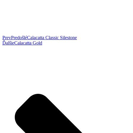
Prev
Predošlé
Calacatta Classic Silestone
Ďalšie
Calacatta Gold