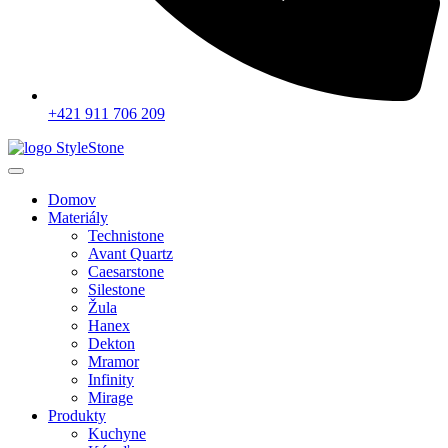
+421 911 706 209
Domov
Materiály
Technistone
Avant Quartz
Caesarstone
Silestone
Žula
Hanex
Dekton
Mramor
Infinity
Mirage
Produkty
Kuchyne