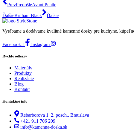
Prev
Predošlé
Avant Puatie
Ďalšie
Brilliant Black
Ďalšie
Vyrábame a dodávame kvalitné kamenné dosky pre kuchyne, kúpeľne a 
Facebook-f
Instagram
Rýchle odkazy
Materiály
Produkty
Realizácie
Blog
Kontakt
Kontaktné info
Rebarborova 1, 2. posch., Bratislava
+421 911 706 209
info@kamenna-doska.sk