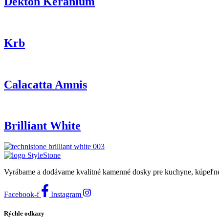
Dekton Keranium
Krb
Calacatta Amnis
Brilliant White
Vyrábame a dodávame kvalitné kamenné dosky pre kuchyne, kúpeľne a 
Facebook-f
Instagram
Rýchle odkazy